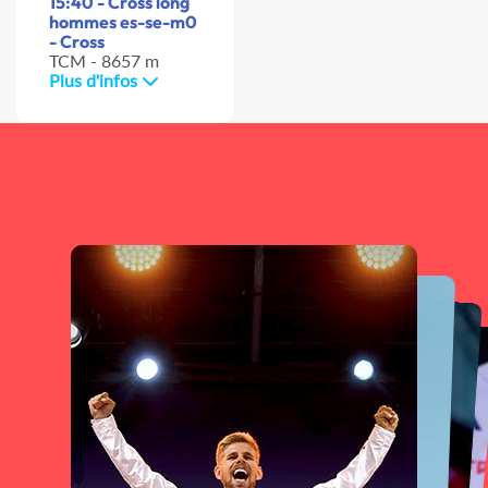
15:40 - Cross long
hommes es-se-m0
- Cross
TCM - 8657 m
Plus d'infos