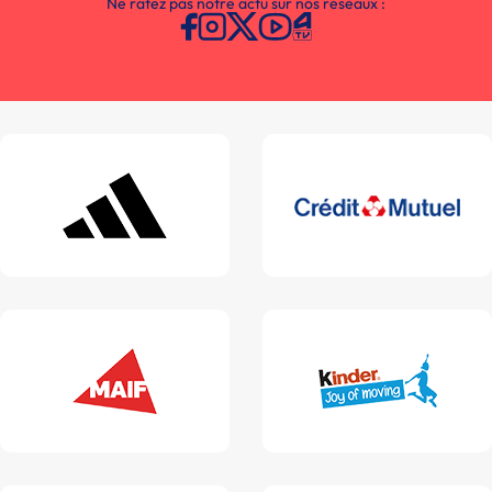
Ne ratez pas notre actu sur nos réseaux :