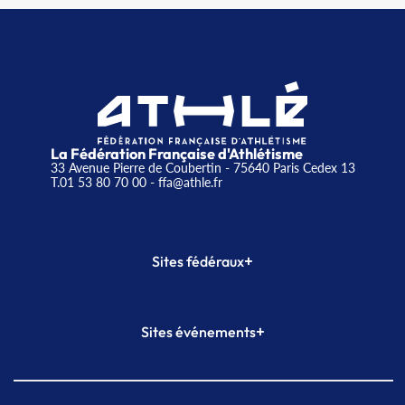
La Fédération Française d'Athlétisme
33 Avenue Pierre de Coubertin - 75640 Paris Cedex 13
T.01 53 80 70 00
- ffa@athle.fr
+
Sites fédéraux
SI-FFA
CALORG
+
Sites événements
Plateforme Formation
Meeting de Paris
Meeting de Paris indoor