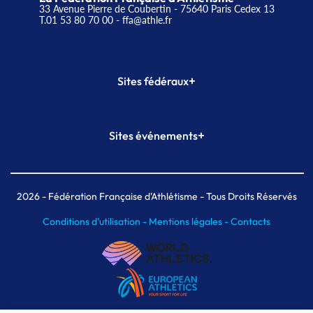
33 Avenue Pierre de Coubertin - 75640 Paris Cedex 13
T.01 53 80 70 00
- ffa@athle.fr
+
Sites fédéraux
SI-FFA
CALORG
+
Sites événements
Plateforme Formation
Meeting de Paris
Meeting de Paris indoor
MAIF Ekiden de Paris
2026
- Fédération Française d'Athlétisme - Tous Droits Réservés
Conditions d'utilisation -
Mentions légales -
Contacts