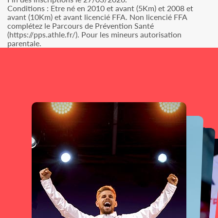
Conditions : Etre né en 2010 et avant (5Km) et 2008 et
avant (10Km) et avant licencié FFA. Non licencié FFA
complétez le Parcours de Prévention Santé
(https://pps.athle.fr/). Pour les mineurs autorisation
parentale.