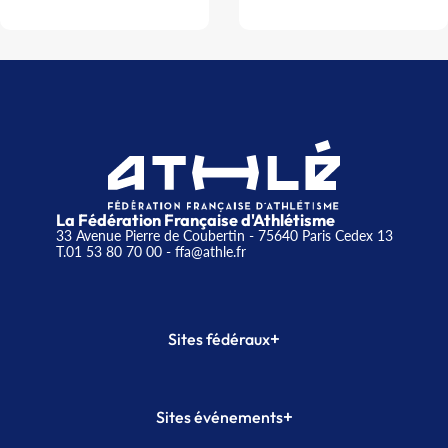
La Fédération Française d'Athlétisme
33 Avenue Pierre de Coubertin - 75640 Paris Cedex 13
T.01 53 80 70 00
- ffa@athle.fr
+
Sites fédéraux
SI-FFA
CALORG
+
Sites événements
Plateforme Formation