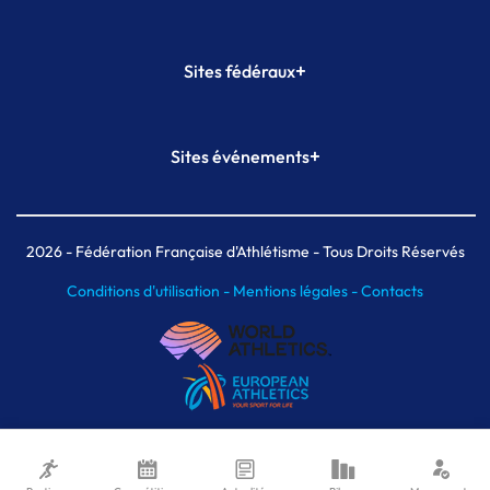
+
Sites fédéraux
SI-FFA
CALORG
+
Sites événements
Plateforme Formation
Meeting de Paris
Meeting de Paris indoor
MAIF Ekiden de Paris
2026
- Fédération Française d'Athlétisme - Tous Droits Réservés
Conditions d'utilisation -
Mentions légales -
Contacts