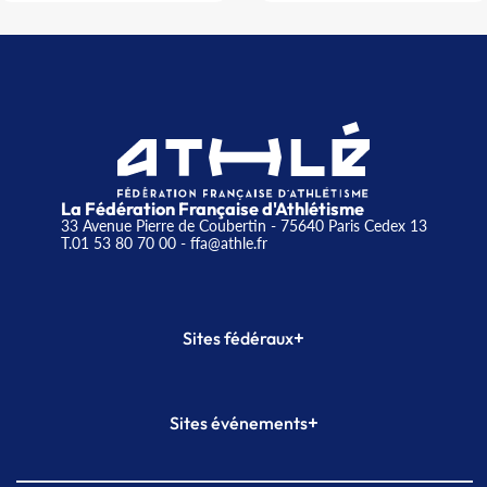
La Fédération Française d'Athlétisme
33 Avenue Pierre de Coubertin - 75640 Paris Cedex 13
T.01 53 80 70 00
- ffa@athle.fr
+
Sites fédéraux
SI-FFA
CALORG
+
Sites événements
Plateforme Formation
Meeting de Paris
Meeting de Paris indoor