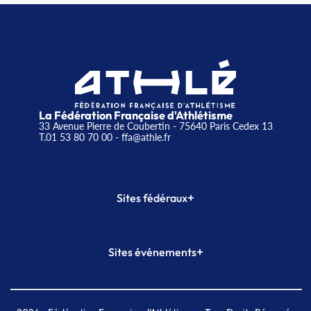
La Fédération Française d'Athlétisme
33 Avenue Pierre de Coubertin - 75640 Paris Cedex 13
T.01 53 80 70 00
- ffa@athle.fr
+
Sites fédéraux
SI-FFA
CALORG
+
Sites événements
Plateforme Formation
Meeting de Paris
Meeting de Paris indoor
MAIF Ekiden de Paris