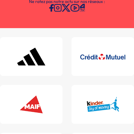
Ne ratez pas notre actu sur nos réseaux :