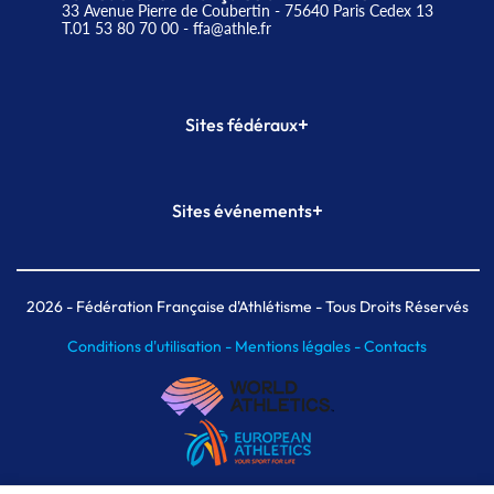
33 Avenue Pierre de Coubertin - 75640 Paris Cedex 13
T.01 53 80 70 00
- ffa@athle.fr
+
Sites fédéraux
SI-FFA
CALORG
+
Sites événements
Plateforme Formation
Meeting de Paris
Meeting de Paris indoor
MAIF Ekiden de Paris
2026
- Fédération Française d'Athlétisme - Tous Droits Réservés
Conditions d'utilisation -
Mentions légales -
Contacts