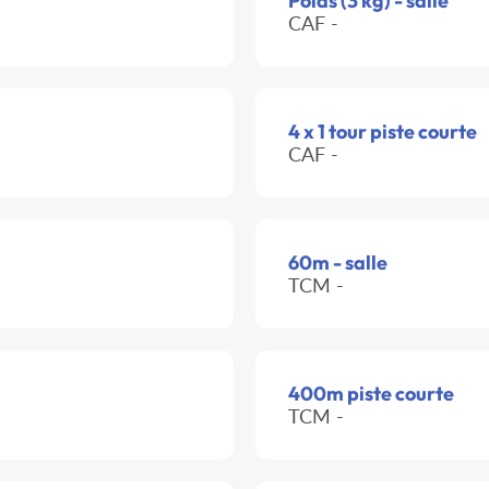
Poids (3 kg) - salle
CAF -
4 x 1 tour piste courte
CAF -
60m - salle
TCM -
400m piste courte
TCM -