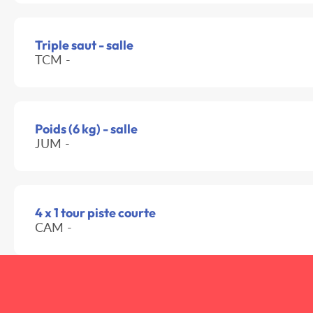
Triple saut - salle
TCM -
Poids (6 kg) - salle
JUM -
4 x 1 tour piste courte
CAM -