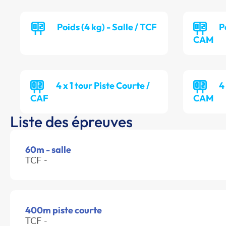
Poids (4 kg) - Salle / TCF
P
CAM
4 x 1 tour Piste Courte /
4
CAF
CAM
Liste des épreuves
60m - salle
TCF -
400m piste courte
TCF -