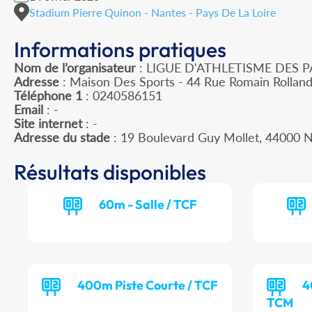
Stadium Pierre Quinon - Nantes - Pays De La Loire
Informations pratiques
Nom de l’organisateur
: LIGUE D'ATHLETISME DES P
Adresse
: Maison Des Sports - 44 Rue Romain Rollan
Téléphone 1
: 0240586151
Email
: -
Site internet
: -
Adresse du stade
: 19 Boulevard Guy Mollet, 44000
Résultats disponibles
60m - Salle / TCF
400m Piste Courte / TCF
4
TCM