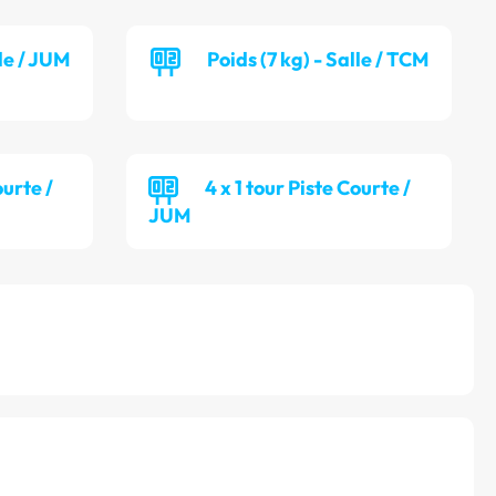
lle / JUM
Poids (7 kg) - Salle / TCM
ourte /
4 x 1 tour Piste Courte /
JUM