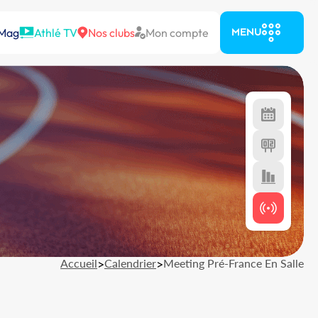
 Mag
Athlé TV
Nos clubs
Mon compte
MENU
Accueil
>
Calendrier
>
Meeting Pré-France En Salle