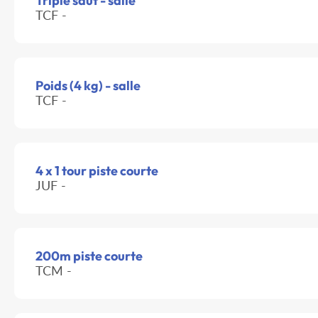
Triple saut - salle
TCF -
Poids (4 kg) - salle
TCF -
4 x 1 tour piste courte
JUF -
200m piste courte
TCM -