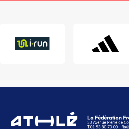
La Fédération Fr
33 Avenue Pierre de Co
T.01 53 80 70 00
- ffa@