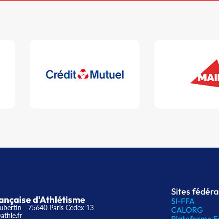
Sites fédér
ançaise d'Athlétisme
SI-FFA
ubertin - 75640 Paris Cedex 13
CALORG
athle.fr
Plateforme F