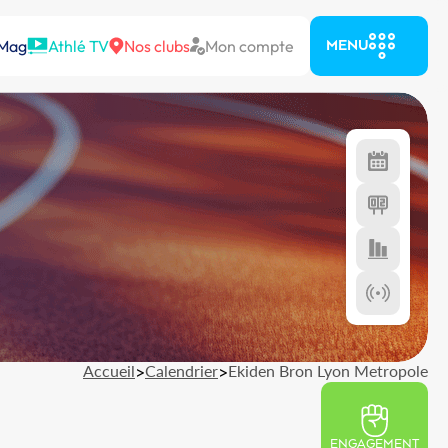
 Mag
Athlé TV
Nos clubs
Mon compte
MENU
Accueil
>
Calendrier
>
Ekiden Bron Lyon Metropole
ENGAGEMENT