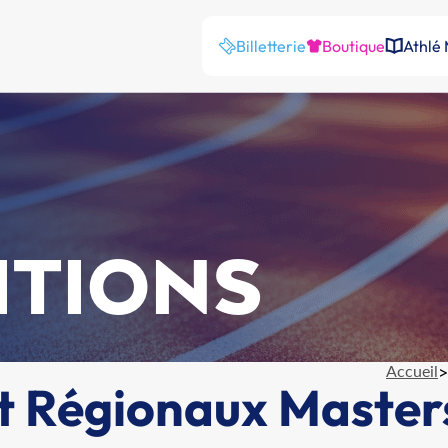
Billetterie
Boutique
Athlé
ITIONS
Accueil
>
t Régionaux Master