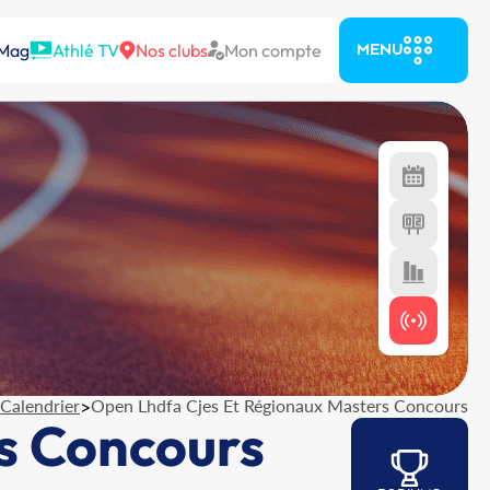
 Mag
Athlé TV
Nos clubs
Mon compte
MENU
Calendrier
>
Open Lhdfa Cjes Et Régionaux Masters Concours
s Concours