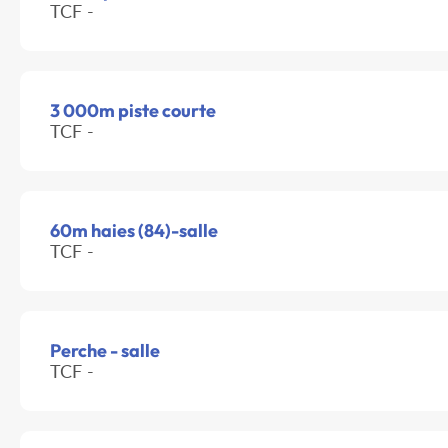
TCF -
3 000m piste courte
TCF -
60m haies (84)-salle
TCF -
Perche - salle
TCF -