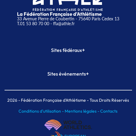
La Fédération Française d'Athlétisme
33 Avenue Pierre de Coubertin - 75640 Paris Cedex 13
T.01 53 80 70 00
- ffa@athle.fr
+
Sites fédéraux
SI-FFA
CALORG
+
Sites événements
Plateforme Formation
Meeting de Paris
Meeting de Paris indoor
MAIF Ekiden de Paris
2026
- Fédération Française d'Athlétisme - Tous Droits Réservés
Conditions d'utilisation -
Mentions légales -
Contacts