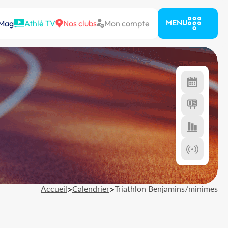
 Mag
Athlé TV
Nos clubs
Mon compte
MENU
Accueil
>
Calendrier
>
Triathlon Benjamins/minimes