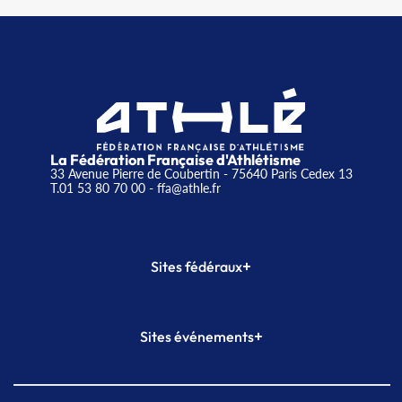
La Fédération Française d'Athlétisme
33 Avenue Pierre de Coubertin - 75640 Paris Cedex 13
T.01 53 80 70 00
- ffa@athle.fr
+
Sites fédéraux
SI-FFA
CALORG
+
Sites événements
Plateforme Formation
Meeting de Paris
Meeting de Paris indoor