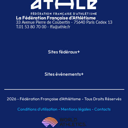
La Fédération Française d'Athlétisme
33 Avenue Pierre de Coubertin - 75640 Paris Cedex 13
T.01 53 80 70 00
- ffa@athle.fr
+
Sites fédéraux
SI-FFA
CALORG
+
Sites événements
Plateforme Formation
Meeting de Paris
Meeting de Paris indoor
MAIF Ekiden de Paris
2026
- Fédération Française d'Athlétisme - Tous Droits Réservés
Conditions d'utilisation -
Mentions légales -
Contacts