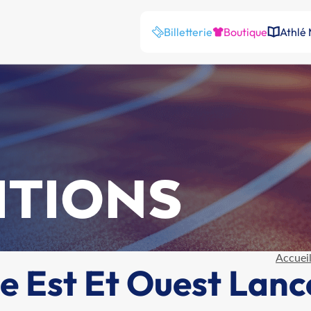
Billetterie
Boutique
Athlé
ITIONS
Accuei
e Est Et Ouest Lanc