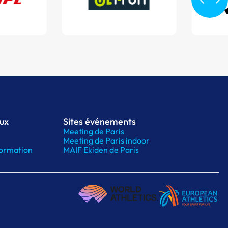
aux
Sites événements
Meeting de Paris
Meeting de Paris indoor
ormation
MAIF Ekiden de Paris