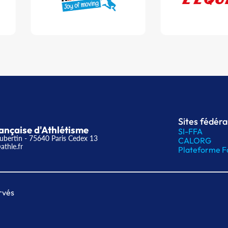
Sites fédér
ançaise d'Athlétisme
SI-FFA
ubertin - 75640 Paris Cedex 13
CALORG
athle.fr
Plateforme F
rvés