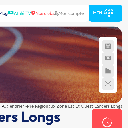
 Mag
Athlé TV
Nos clubs
Mon compte
MENU
l
>
Calendrier
>
Pré Régionaux Zone Est Et Ouest Lancers Longs
ers Longs