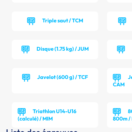
Triple saut / TCM
Disque (1.75 kg) / JUM
Javelot (600 g) / TCF
J
CAM
Triathlon U14-U16
8
(calculé) / MIM
800m /