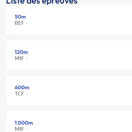
Liste des épreuves
50m
BEF -
120m
MIF -
600m
TCF -
1 000m
MIF -