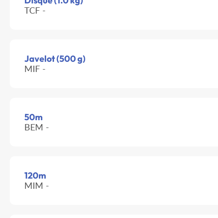
Disque (1.0 kg)
TCF -
Javelot (500 g)
MIF -
50m
BEM -
120m
MIM -