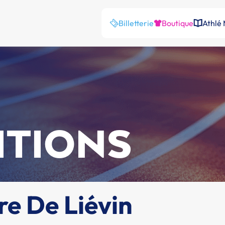
Billetterie
Boutique
Athlé
ITIONS
re De Liévin