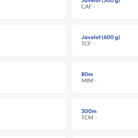
Javelot (500 g)
CAF -
Javelot (600 g)
TCF -
80m
MIM -
300m
TCM -