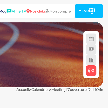
 Mag
Athlé TV
Nos clubs
Mon compte
MENU
Accueil
>
Calendrier
>
Meeting D'ouverture De Liévin