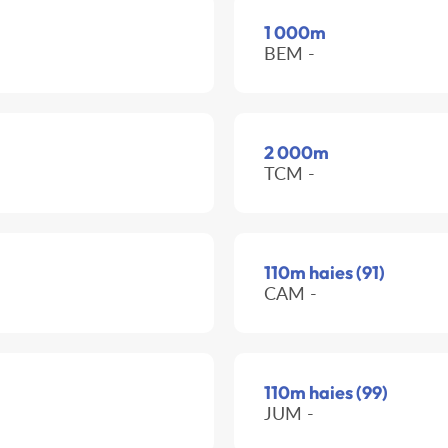
1 000m
BEM -
2 000m
TCM -
110m haies (91)
CAM -
110m haies (99)
JUM -