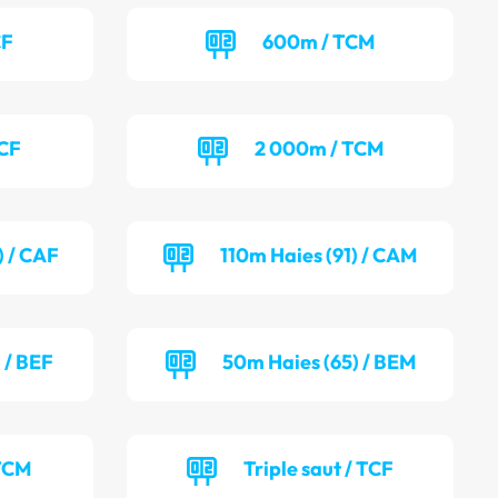
CF
600m / TCM
TCF
2 000m / TCM
) / CAF
110m Haies (91) / CAM
 / BEF
50m Haies (65) / BEM
 TCM
Triple saut / TCF