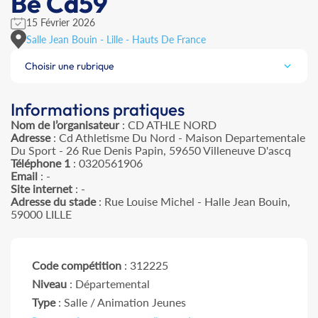
Be Cd59
15 Février 2026
Salle Jean Bouin - Lille - Hauts De France
Choisir une rubrique
Informations pratiques
Nom de l’organisateur
: CD ATHLE NORD
Adresse
: Cd Athletisme Du Nord - Maison Departementale
Du Sport - 26 Rue Denis Papin, 59650 Villeneuve D'ascq
Téléphone 1
: 0320561906
Email
: -
Site internet
: -
Adresse du stade
: Rue Louise Michel - Halle Jean Bouin,
59000 LILLE
Code compétition
: 312225
Niveau
: Départemental
Type
: Salle / Animation Jeunes