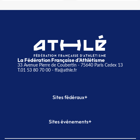
La Fédération Française d'Athlétisme
33 Avenue Pierre de Coubertin - 75640 Paris Cedex 13
T.01 53 80 70 00
- ffa@athle.fr
+
Sites fédéraux
SI-FFA
CALORG
+
Sites événements
Plateforme Formation
Meeting de Paris
Meeting de Paris indoor