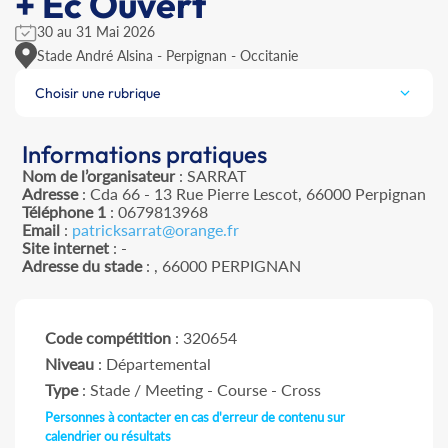
+ Ec Ouvert
30 au 31 Mai 2026
Stade André Alsina - Perpignan - Occitanie
Choisir une rubrique
Informations pratiques
Nom de l’organisateur
: SARRAT
Adresse
: Cda 66 - 13 Rue Pierre Lescot, 66000 Perpignan
Téléphone 1
: 0679813968
Email
:
patricksarrat@orange.fr
Site internet
: -
Adresse du stade
: , 66000 PERPIGNAN
Code compétition
: 320654
Niveau
: Départemental
Type
: Stade / Meeting - Course - Cross
Personnes à contacter en cas d'erreur de contenu sur
calendrier ou résultats