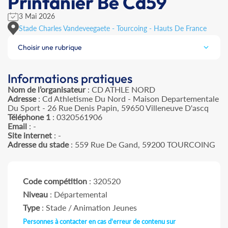
Printanier Be Cd59
3 Mai 2026
Stade Charles Vandeveegaete - Tourcoing - Hauts De France
Choisir une rubrique
Informations pratiques
Nom de l’organisateur
: CD ATHLE NORD
Adresse
: Cd Athletisme Du Nord - Maison Departementale
Du Sport - 26 Rue Denis Papin, 59650 Villeneuve D'ascq
Téléphone 1
: 0320561906
Email
: -
Site internet
: -
Adresse du stade
: 559 Rue De Gand, 59200 TOURCOING
Code compétition
: 320520
Niveau
: Départemental
Type
: Stade / Animation Jeunes
Personnes à contacter en cas d'erreur de contenu sur