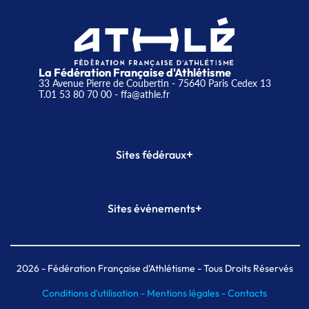
La Fédération Française d'Athlétisme
33 Avenue Pierre de Coubertin - 75640 Paris Cedex 13
T.01 53 80 70 00
- ffa@athle.fr
+
Sites fédéraux
SI-FFA
CALORG
+
Sites événements
Plateforme Formation
Meeting de Paris
Meeting de Paris indoor
MAIF Ekiden de Paris
2026
- Fédération Française d'Athlétisme - Tous Droits Réservés
Conditions d'utilisation -
Mentions légales -
Contacts