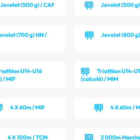
Javelot (500 g) / CAF
Javelot (500 g
avelot (700 g) NN /
Javelot (800 g
riathlon U14-U16
Triathlon U14-U
) / MIF
(calculé) / MIM
4 X 60m / MIF
4 X 60m / 
4 X 100m / TCM
2 000m Marche