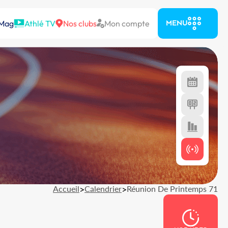
 Mag
Athlé TV
Nos clubs
Mon compte
MENU
Accueil
>
Calendrier
>
Réunion De Printemps 71