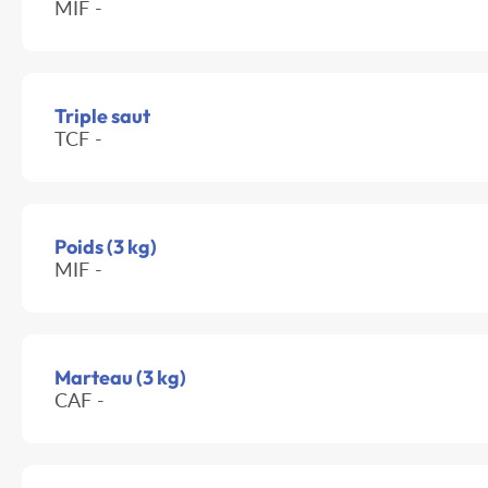
MIF -
Triple saut
TCF -
Poids (3 kg)
MIF -
Marteau (3 kg)
CAF -