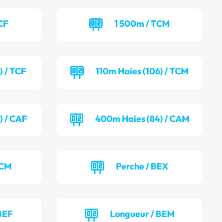
CF
1 500m / TCM
) / TCF
110m Haies (106) / TCM
) / CAF
400m Haies (84) / CAM
TCM
Perche / BEX
BEF
Longueur / BEM