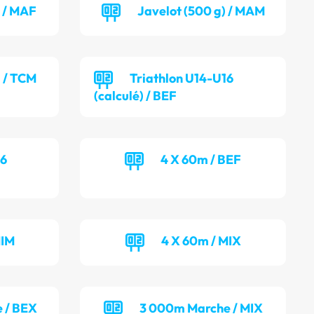
) / MAF
Javelot (500 g) / MAM
) / TCM
Triathlon U14-U16
(calculé) / BEF
16
4 X 60m / BEF
MIM
4 X 60m / MIX
 / BEX
3 000m Marche / MIX