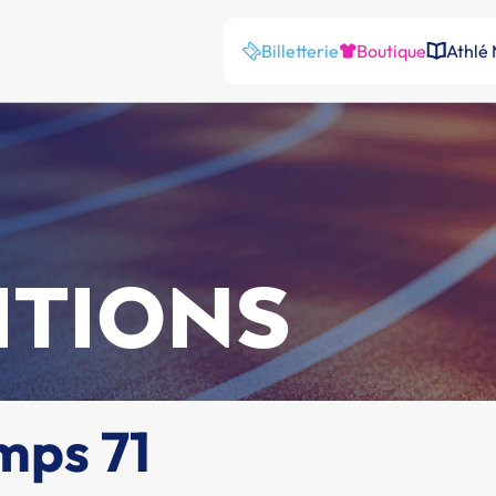
Billetterie
Boutique
Athlé
ITIONS
mps 71