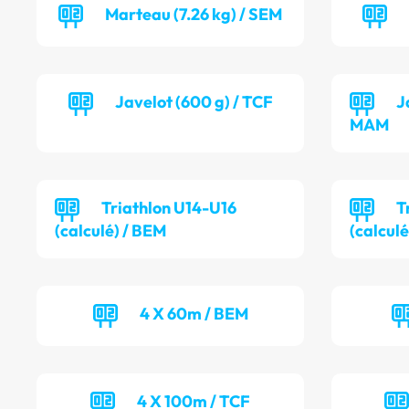
Marteau (7.26 kg) / SEM
Javelot (600 g) / TCF
J
MAM
Triathlon U14-U16
T
(calculé) / BEM
(calculé
4 X 60m / BEM
4 X 100m / TCF