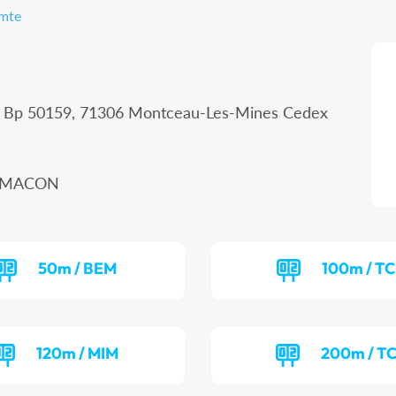
omte
 - Bp 50159, 71306 Montceau-Les-Mines Cedex
00 MACON
50m / BEM
100m / T
120m / MIM
200m / T