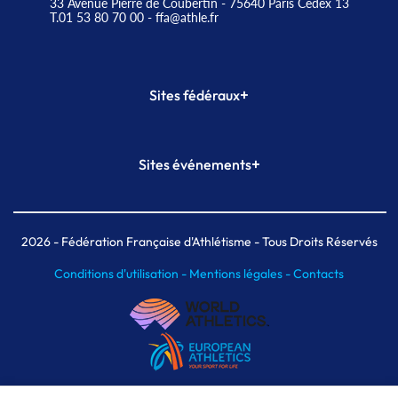
33 Avenue Pierre de Coubertin - 75640 Paris Cedex 13
T.01 53 80 70 00
- ffa@athle.fr
+
Sites fédéraux
SI-FFA
CALORG
+
Sites événements
Plateforme Formation
Meeting de Paris
Meeting de Paris indoor
MAIF Ekiden de Paris
2026
- Fédération Française d'Athlétisme - Tous Droits Réservés
Conditions d'utilisation -
Mentions légales -
Contacts