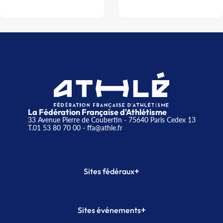
La Fédération Française d'Athlétisme
33 Avenue Pierre de Coubertin - 75640 Paris Cedex 13
T.01 53 80 70 00
- ffa@athle.fr
+
Sites fédéraux
SI-FFA
CALORG
+
Sites événements
Plateforme Formation