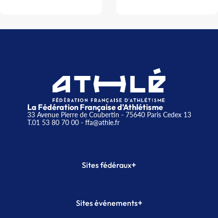
La Fédération Française d'Athlétisme
33 Avenue Pierre de Coubertin - 75640 Paris Cedex 13
T.01 53 80 70 00
- ffa@athle.fr
+
Sites fédéraux
SI-FFA
CALORG
+
Sites événements
Plateforme Formation