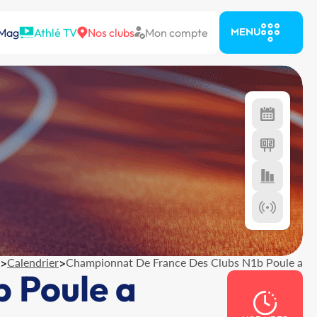
 Mag
Athlé TV
Nos clubs
Mon compte
MENU
>
Calendrier
>
Championnat De France Des Clubs N1b Poule a
 Poule a