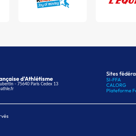
Sites fédér
ançaise d'Athlétisme
SI-FFA
ubertin - 75640 Paris Cedex 13
CALORG
athle.fr
Plateforme F
rvés