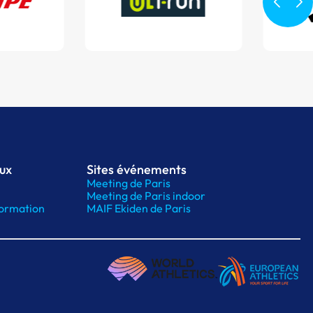
aux
Sites événements
Meeting de Paris
Meeting de Paris indoor
ormation
MAIF Ekiden de Paris