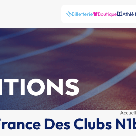
Billetterie
Boutique
Athlé
ITIONS
Accueil
ance Des Clubs N1b