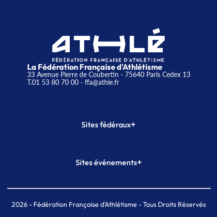
La Fédération Française d'Athlétisme
33 Avenue Pierre de Coubertin - 75640 Paris Cedex 13
T.01 53 80 70 00
- ffa@athle.fr
+
Sites fédéraux
SI-FFA
CALORG
+
Sites événements
Plateforme Formation
Meeting de Paris
Meeting de Paris indoor
MAIF Ekiden de Paris
2026
- Fédération Française d'Athlétisme - Tous Droits Réservés