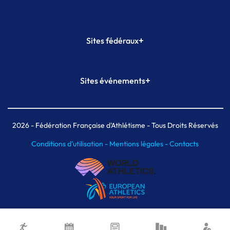
+
Sites fédéraux
SI-FFA
CALORG
+
Sites événements
Plateforme Formation
Meeting de Paris
Meeting de Paris indoor
MAIF Ekiden de Paris
2026
- Fédération Française d'Athlétisme - Tous Droits Réservés
Conditions d'utilisation -
Mentions légales -
Contacts