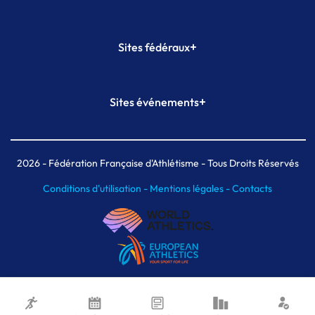
+
Sites fédéraux
SI-FFA
CALORG
+
Sites événements
Plateforme Formation
Meeting de Paris
Meeting de Paris indoor
MAIF Ekiden de Paris
2026
- Fédération Française d'Athlétisme - Tous Droits Réservés
Conditions d'utilisation -
Mentions légales -
Contacts