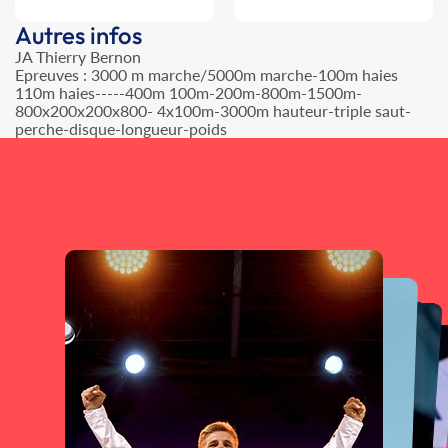
Autres infos
JA Thierry Bernon
Epreuves : 3000 m marche/5000m marche-100m haies
110m haies-----400m 100m-200m-800m-1500m-
800x200x200x800- 4x100m-3000m hauteur-triple saut-
perche-disque-longueur-poids