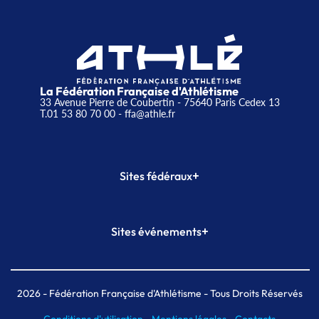
La Fédération Française d'Athlétisme
33 Avenue Pierre de Coubertin - 75640 Paris Cedex 13
T.01 53 80 70 00
- ffa@athle.fr
+
Sites fédéraux
SI-FFA
CALORG
+
Sites événements
Plateforme Formation
Meeting de Paris
Meeting de Paris indoor
MAIF Ekiden de Paris
2026
- Fédération Française d'Athlétisme - Tous Droits Réservés