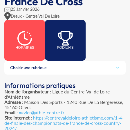
France De Cross
25 Janvier 2026
Dreux - Centre Val De Loire
HORAIRES
PODIUMS
Choisir une rubrique
Informations pratiques
Nom de l’organisateur
: Ligue du Centre-Val de Loire
d'Athlétisme
Adresse
: Maison Des Sports - 1240 Rue De La Bergeresse,
45160 Olivet
Email
:
xavier@athle-centre.fr
Site internet
:
https://centrevaldeloire-athletisme.com/1-4-
de-finale-des-championnats-de-france-de-cross-country-
2024/