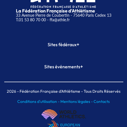
La Fédération Française d'Athlétisme
33 Avenue Pierre de Coubertin - 75640 Paris Cedex 13
T.01 53 80 70 00
- ffa@athle.fr
+
Sites fédéraux
SI-FFA
CALORG
+
Sites événements
Plateforme Formation
Meeting de Paris
Meeting de Paris indoor
MAIF Ekiden de Paris
2026
- Fédération Française d'Athlétisme - Tous Droits Réservés
Conditions d'utilisation -
Mentions légales -
Contacts