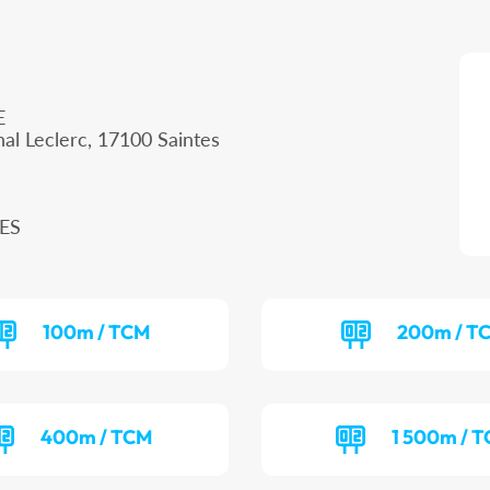
E
al Leclerc, 17100 Saintes
TES
100m / TCM
200m / T
400m / TCM
1 500m / T