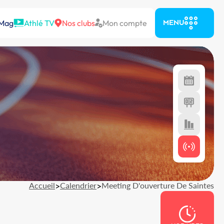
 Mag
Athlé TV
Nos clubs
Mon compte
MENU
Accueil
>
Calendrier
>
Meeting D'ouverture De Saintes