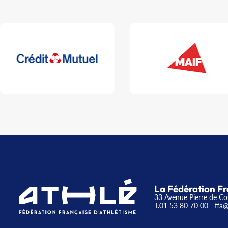
La Fédération Fr
33 Avenue Pierre de Co
T.01 53 80 70 00
- ffa@