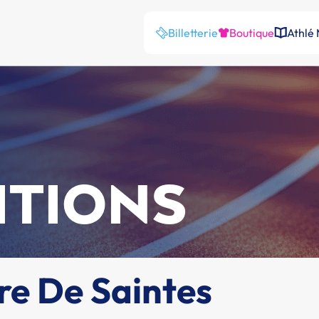
Billetterie
Boutique
Athlé
ITIONS
re De Saintes