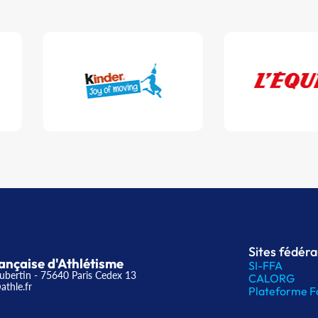
Sites fédér
ançaise d'Athlétisme
SI-FFA
ubertin - 75640 Paris Cedex 13
CALORG
athle.fr
Plateforme F