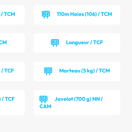
) / TCM
110m Haies (106) / TCM
TCM
Longueur / TCF
 / TCF
Marteau (5 kg) / TCM
) / TCF
Javelot (700 g) NN /
CAM