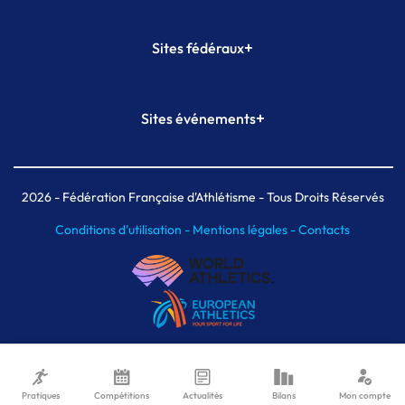
+
Sites fédéraux
SI-FFA
CALORG
+
Sites événements
Plateforme Formation
Meeting de Paris
Meeting de Paris indoor
MAIF Ekiden de Paris
2026
- Fédération Française d'Athlétisme - Tous Droits Réservés
Conditions d'utilisation -
Mentions légales -
Contacts
Pratiques
Compétitions
Actualités
Bilans
Mon compte