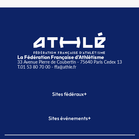
La Fédération Française d'Athlétisme
33 Avenue Pierre de Coubertin - 75640 Paris Cedex 13
T.01 53 80 70 00
- ffa@athle.fr
+
Sites fédéraux
SI-FFA
CALORG
+
Sites événements
Plateforme Formation
Meeting de Paris
Meeting de Paris indoor