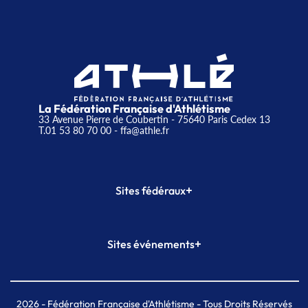
La Fédération Française d'Athlétisme
33 Avenue Pierre de Coubertin - 75640 Paris Cedex 13
T.01 53 80 70 00
- ffa@athle.fr
+
Sites fédéraux
SI-FFA
CALORG
+
Sites événements
Plateforme Formation
Meeting de Paris
Meeting de Paris indoor
MAIF Ekiden de Paris
2026
- Fédération Française d'Athlétisme - Tous Droits Réservés