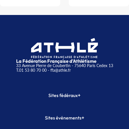
La Fédération Française d'Athlétisme
33 Avenue Pierre de Coubertin - 75640 Paris Cedex 13
T.01 53 80 70 00
- ffa@athle.fr
+
Sites fédéraux
SI-FFA
CALORG
+
Sites événements
Plateforme Formation
Meeting de Paris