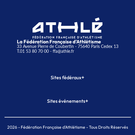
La Fédération Française d'Athlétisme
33 Avenue Pierre de Coubertin - 75640 Paris Cedex 13
T.01 53 80 70 00
- ffa@athle.fr
+
Sites fédéraux
SI-FFA
CALORG
+
Sites événements
Plateforme Formation
Meeting de Paris
Meeting de Paris indoor
MAIF Ekiden de Paris
2026
- Fédération Française d'Athlétisme - Tous Droits Réservés