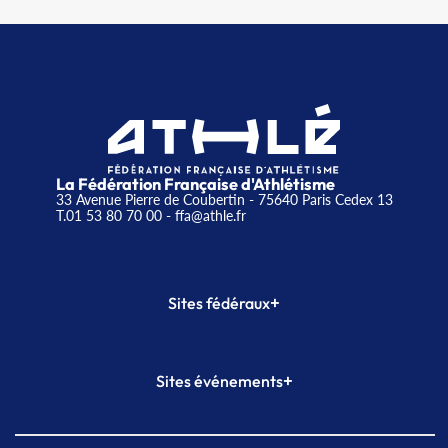
La Fédération Française d'Athlétisme
33 Avenue Pierre de Coubertin - 75640 Paris Cedex 13
T.01 53 80 70 00
- ffa@athle.fr
+
Sites fédéraux
SI-FFA
CALORG
+
Sites événements
Plateforme Formation
Meeting de Paris
Meeting de Paris indoor