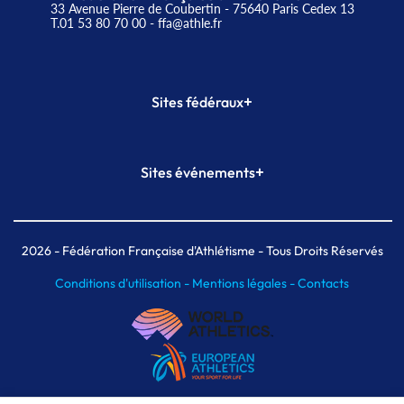
33 Avenue Pierre de Coubertin - 75640 Paris Cedex 13
T.01 53 80 70 00
- ffa@athle.fr
+
Sites fédéraux
SI-FFA
CALORG
+
Sites événements
Plateforme Formation
Meeting de Paris
Meeting de Paris indoor
MAIF Ekiden de Paris
2026
- Fédération Française d'Athlétisme - Tous Droits Réservés
Conditions d'utilisation -
Mentions légales -
Contacts