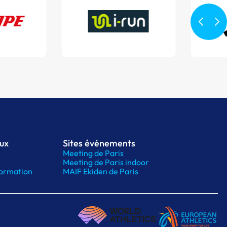
aux
Sites événements
Meeting de Paris
Meeting de Paris indoor
ormation
MAIF Ekiden de Paris