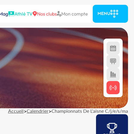
 Mag
Athlé TV
Nos clubs
Mon compte
MENU
Accueil
>
Calendrier
>
Championnats De L'aisne C/j/e/s/ma