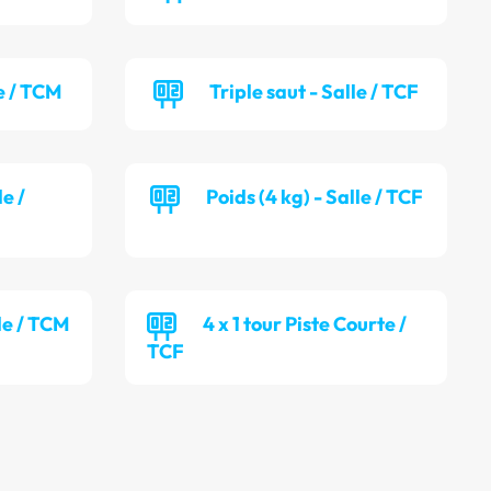
e / TCM
Triple saut - Salle / TCF
le /
Poids (4 kg) - Salle / TCF
lle / TCM
4 x 1 tour Piste Courte /
TCF