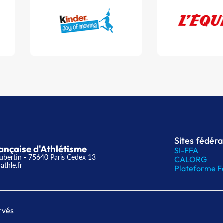
Sites fédér
ançaise d'Athlétisme
SI-FFA
ubertin - 75640 Paris Cedex 13
CALORG
athle.fr
Plateforme F
rvés