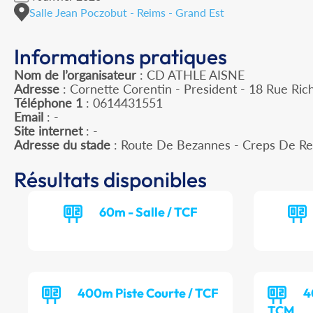
Salle Jean Poczobut - Reims - Grand Est
Informations pratiques
Nom de l’organisateur
: CD ATHLE AISNE
Adresse
: Cornette Corentin - President - 18 Rue Ric
Téléphone 1
: 0614431551
Email
: -
Site internet
: -
Adresse du stade
: Route De Bezannes - Creps De R
Résultats disponibles
60m - Salle / TCF
400m Piste Courte / TCF
4
TCM