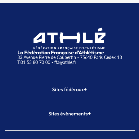
La Fédération Française d'Athlétisme
33 Avenue Pierre de Coubertin - 75640 Paris Cedex 13
T.01 53 80 70 00
- ffa@athle.fr
+
Sites fédéraux
SI-FFA
CALORG
+
Sites événements
Plateforme Formation
Meeting de Paris
Meeting de Paris indoor