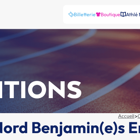
Billetterie
Boutique
Athlé
ITIONS
Accueil
>
C
rd Benjamin(e)s En