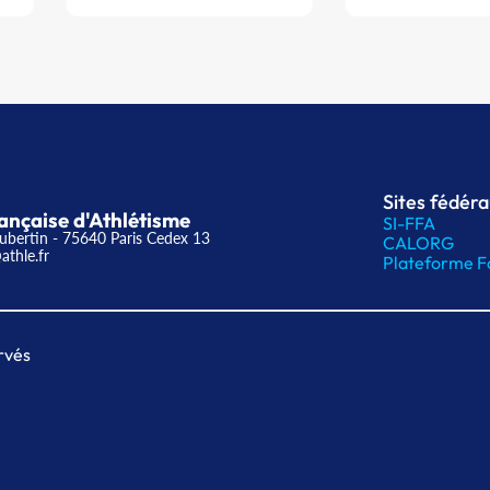
Sites fédér
ançaise d'Athlétisme
SI-FFA
ubertin - 75640 Paris Cedex 13
CALORG
athle.fr
Plateforme F
rvés