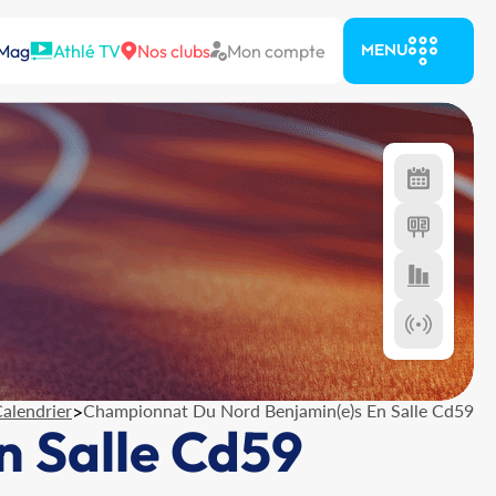
 Mag
Athlé TV
Nos clubs
Mon compte
MENU
alendrier
>
Championnat Du Nord Benjamin(e)s En Salle Cd59
 Salle Cd59