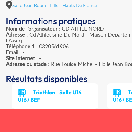
Salle Jean Bouin - Lille - Hauts De France
Informations pratiques
Nom de l’organisateur
: CD ATHLE NORD
Adresse
: Cd Athletisme Du Nord - Maison Departeme
D'ascq
Téléphone 1
: 0320561906
Email
: -
Site internet
: -
Adresse du stade
: Rue Louise Michel - Halle Jean Bo
Résultats disponibles
Triathlon - Salle U14-
T
U16 / BEF
U16 / B