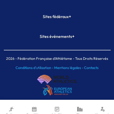
+
Sites fédéraux
SI-FFA
CALORG
+
Sites événements
Plateforme Formation
Meeting de Paris
Meeting de Paris indoor
MAIF Ekiden de Paris
2026
- Fédération Française d'Athlétisme - Tous Droits Réservés
Conditions d'utilisation -
Mentions légales -
Contacts