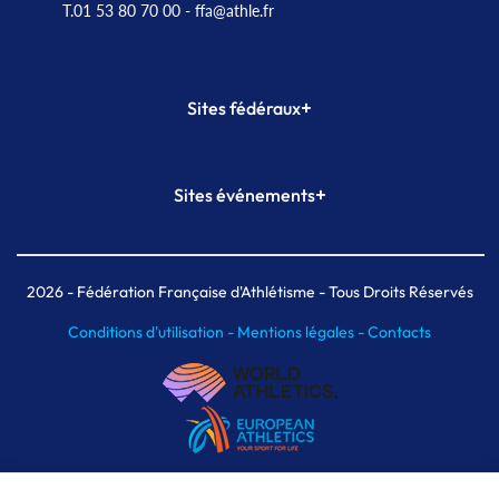
T.01 53 80 70 00
- ffa@athle.fr
+
Sites fédéraux
SI-FFA
CALORG
+
Sites événements
Plateforme Formation
Meeting de Paris
Meeting de Paris indoor
MAIF Ekiden de Paris
2026
- Fédération Française d'Athlétisme - Tous Droits Réservés
Conditions d'utilisation -
Mentions légales -
Contacts