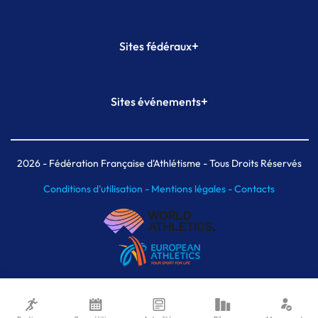
+
Sites fédéraux
SI-FFA
CALORG
+
Sites événements
Plateforme Formation
Meeting de Paris
Meeting de Paris indoor
MAIF Ekiden de Paris
2026
- Fédération Française d'Athlétisme - Tous Droits Réservés
Conditions d'utilisation -
Mentions légales -
Contacts