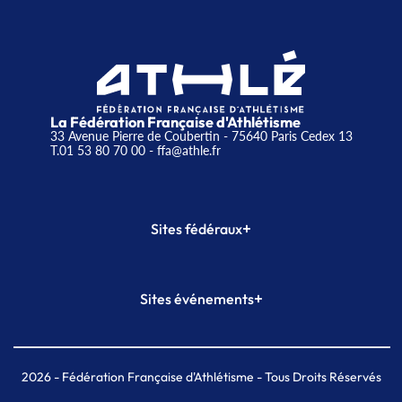
La Fédération Française d'Athlétisme
33 Avenue Pierre de Coubertin - 75640 Paris Cedex 13
T.01 53 80 70 00
- ffa@athle.fr
+
Sites fédéraux
SI-FFA
CALORG
+
Sites événements
Plateforme Formation
Meeting de Paris
Meeting de Paris indoor
MAIF Ekiden de Paris
2026
- Fédération Française d'Athlétisme - Tous Droits Réservés