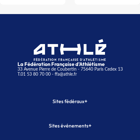
La Fédération Française d'Athlétisme
33 Avenue Pierre de Coubertin - 75640 Paris Cedex 13
T.01 53 80 70 00
- ffa@athle.fr
+
Sites fédéraux
SI-FFA
CALORG
+
Sites événements
Plateforme Formation
Meeting de Paris